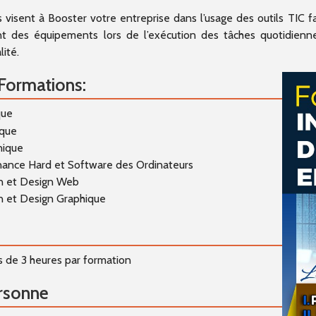
on en Entreprise
Bases de données SQL
 visent à Booster votre entreprise dans l’usage des outils TIC f
t des équipements lors de l’exécution des tâches quotidienn
lité.
ologie en Entreprise
 Formations:
 ADMINISTRATION
que
que
 GESTION
nique
ance Hard et Software des Ordinateurs
n et Design Web
rencement SEO
n et Design Graphique
rammation POO
 de 3 heures par formation
s de données SQL
rsonne