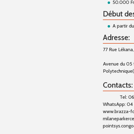
50.000 Fr
Début de
A partir d
Adresse:
77 Rue Lékana,
Avenue du 05 f
Polytechnique
Contacts:
Tel: 06 6
WhatsApp: 04 
www.brazza-fo
milaneparkerce
pointsys.cong