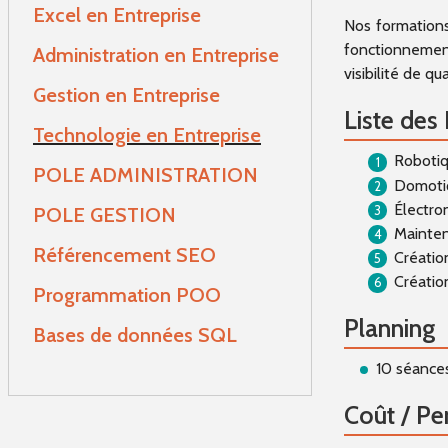
Excel en Entreprise
Cloud Computing
Gesti
Nos formations
fonctionnemen
Administration en Entreprise
visibilité de qua
Cyber Sécurité
Techn
Gestion en Entreprise
Liste des
Technologie en Entreprise
Data Analyse
POLE
Roboti
POLE ADMINISTRATION
Domoti
Devops
POLE
Électro
POLE GESTION
Mainten
Référencement SEO
Créatio
I.A
Réfé
Créatio
Programmation POO
Planning
Prog
Bases de données SQL
10 séances
Base
Coût / Pe