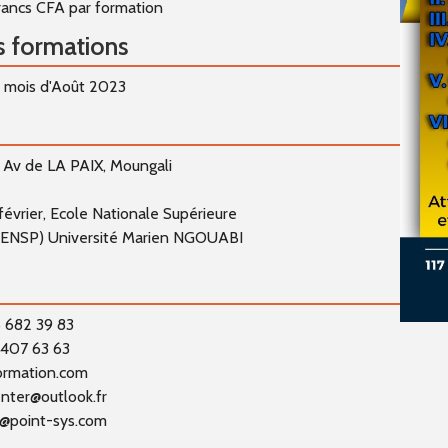
ancs CFA par formation
s formations
u mois d'Août 2023
 Av de LA PAIX, Moungali
évrier, Ecole Nationale Supérieure
(ENSP) Université Marien NGOUABI
82 39 83
407 63 63
rmation.com
nter@outlook.fr
o@point-sys.com