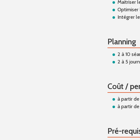
Maitriser 
Optimiser
Intégrer l
Planning
2 à 10 sé
2 à 5 jou
Coût / pe
à partir d
à partir 
Pré-requi