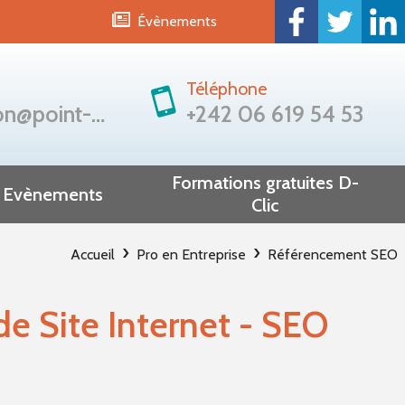
Évènements
Téléphone
congo.formation@point-sys.com
+242 06 619 54 53
Formations gratuites D-
Evènements
Clic
Saphir
Brazzaville
Accueil
Pro en Entreprise
Référencement SEO
Dolisie
de Site Internet - SEO
Dolisie et Oyo
Oyo