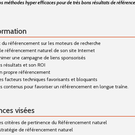
s méthodes hyper efficaces pour de très bons résultats de référenc
on en Entreprise
Bases de données SQL
ologie en Entreprise
ormation
 ADMINISTRATION
x du référencement sur les moteurs de recherche
le référencement naturel de son site Internet
animer une campagne de liens sponsorisés
 GESTION
s résultats et son ROI
on propre référencement
rencement SEO
les facteurs techniques favorisants et bloquants
s contenus pour favoriser un référencement en longue traîne.
rammation POO
ces visées
s de données SQL
les critères de pertinence du Référencement naturel
 stratégie de référencement naturel