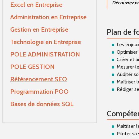
Découvrez no
Excel en Entreprise
Cloud Computing
Gesti
Administration en Entreprise
Cyber Sécurité
Techn
Gestion en Entreprise
Plan de f
Technologie en Entreprise
Data Analyse
POLE
Les enjeu
Optimiser 
POLE ADMINISTRATION
Créer et 
Devops
POLE
POLE GESTION
Mesurer le
Auditer s
Référencement SEO
I.A
Réfé
Maîtriser 
Rédiger se
Programmation POO
Prog
Bases de données SQL
Compéten
Base
Maitriser 
Piloter sa